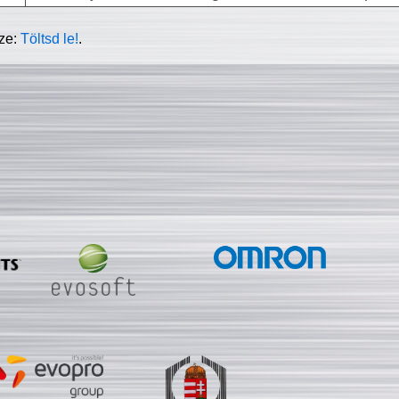
sze:
Töltsd le!
.