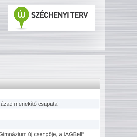
 század menekítő csapata"
Gimnázium új csengője, a tAGBell"