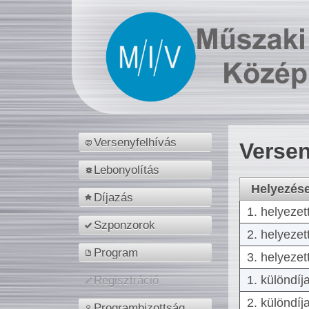
Versenyfelhívás
Versen
Lebonyolítás
Helyezés
Díjazás
1. helyezet
Szponzorok
2. helyezet
Program
3. helyezet
1. különdíj
Regisztráció
2. különdíj
Programbizottság