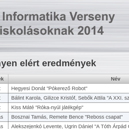
yen elért eredmények
ek
Név
t
Hegyesi Donát "Pókerező Robot"
t
Bálint Karola, Gilizce Kristóf, Sebők Attila "A XXI.
t
Kiss Máté "Róka-nyúl játékgép"
as
Bosznai Tamás, Remete Bence "Reboss csapat"
as
Alekszejenkó Levente, Ugrin Dániel "A Tóth Árpád 