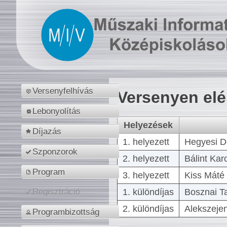
Versenyfelhívás
Versenyen el
Lebonyolítás
Helyezések
Díjazás
1. helyezett
Hegyesi D
Szponzorok
2. helyezett
Bálint Kar
Program
3. helyezett
Kiss Máté 
1. különdíjas
Bosznai T
Regisztráció
2. különdíjas
Alekszejen
Programbizottság