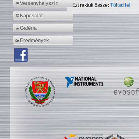
Versenyhelyszín
Ezt raktuk össze:
Töltsd le!
.
Kapcsolat
Galéria
Eredmények