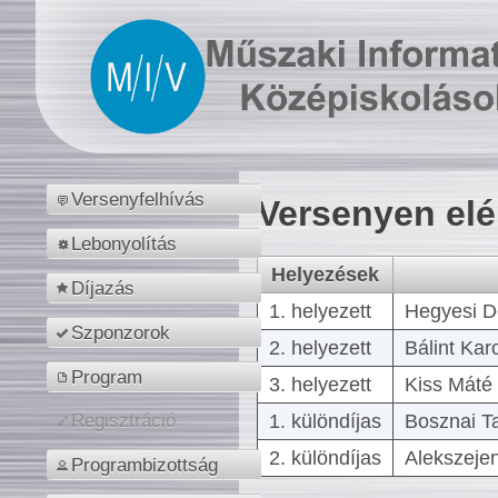
Versenyfelhívás
Versenyen el
Lebonyolítás
Helyezések
Díjazás
1. helyezett
Hegyesi D
Szponzorok
2. helyezett
Bálint Kar
Program
3. helyezett
Kiss Máté 
1. különdíjas
Bosznai T
Regisztráció
2. különdíjas
Alekszejen
Programbizottság