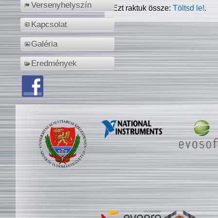
Versenyhelyszín
Ezt raktuk össze:
Töltsd le!
.
Kapcsolat
Galéria
Eredmények