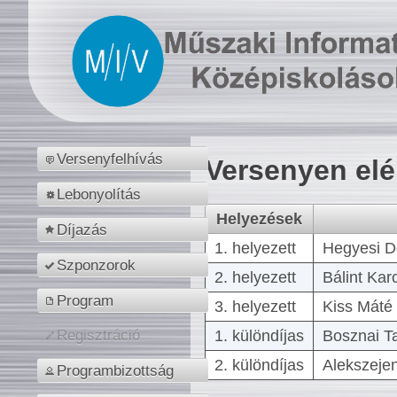
Versenyfelhívás
Versenyen el
Lebonyolítás
Helyezések
Díjazás
1. helyezett
Hegyesi D
Szponzorok
2. helyezett
Bálint Kar
Program
3. helyezett
Kiss Máté 
1. különdíjas
Bosznai T
Regisztráció
2. különdíjas
Alekszejen
Programbizottság