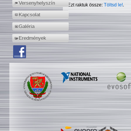
Versenyhelyszín
Ezt raktuk össze:
Töltsd le!
.
Kapcsolat
Galéria
Eredmények