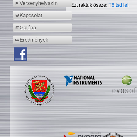
Versenyhelyszín
Ezt raktuk össze:
Töltsd le!
.
Kapcsolat
Galéria
Eredmények