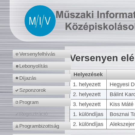
Versenyfelhívás
Versenyen el
Lebonyolítás
Helyezések
Díjazás
1. helyezett
Hegyesi D
Szponzorok
2. helyezett
Bálint Kar
Program
3. helyezett
Kiss Máté 
1. különdíjas
Bosznai T
Regisztráció
2. különdíjas
Alekszejen
Programbizottság