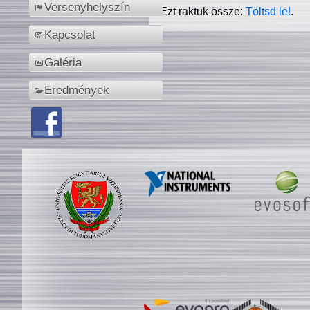
Versenyhelyszín
Ezt raktuk össze:
Töltsd le!
.
Kapcsolat
Galéria
Eredmények