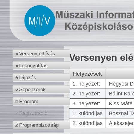
Versenyfelhívás
Versenyen el
Lebonyolítás
Helyezések
Díjazás
1. helyezett
Hegyesi D
Szponzorok
2. helyezett
Bálint Kar
Program
3. helyezett
Kiss Máté 
1. különdíjas
Bosznai T
Regisztráció
2. különdíjas
Alekszejen
Programbizottság