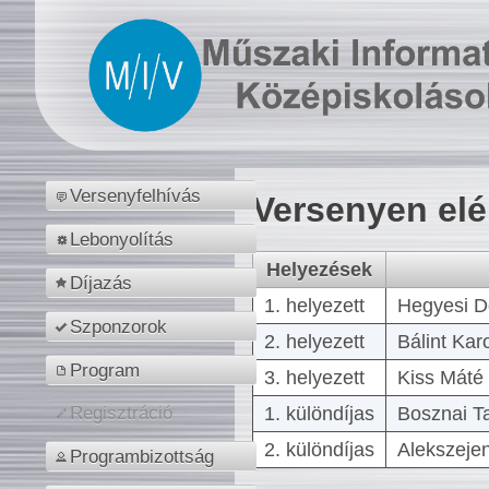
Versenyfelhívás
Versenyen el
Lebonyolítás
Helyezések
Díjazás
1. helyezett
Hegyesi D
Szponzorok
2. helyezett
Bálint Kar
Program
3. helyezett
Kiss Máté 
1. különdíjas
Bosznai T
Regisztráció
2. különdíjas
Alekszejen
Programbizottság