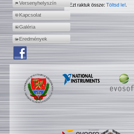
Versenyhelyszín
Ezt raktuk össze:
Töltsd le!
.
Kapcsolat
Galéria
Eredmények