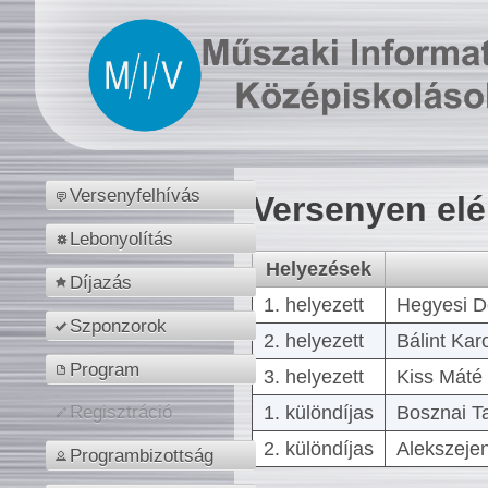
Versenyfelhívás
Versenyen el
Lebonyolítás
Helyezések
Díjazás
1. helyezett
Hegyesi D
Szponzorok
2. helyezett
Bálint Kar
Program
3. helyezett
Kiss Máté 
1. különdíjas
Bosznai T
Regisztráció
2. különdíjas
Alekszejen
Programbizottság