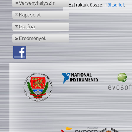
Versenyhelyszín
Ezt raktuk össze:
Töltsd le!
.
Kapcsolat
Galéria
Eredmények