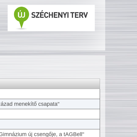
 század menekítő csapata"
Gimnázium új csengője, a tAGBell"