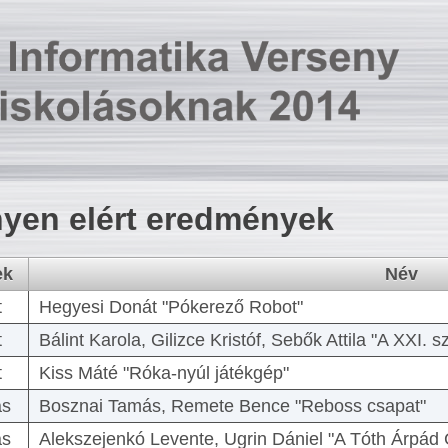
yen elért eredmények
ek
Név
t
Hegyesi Donát "Pókerező Robot"
t
Bálint Karola, Gilizce Kristóf, Sebők Attila "A XXI.
t
Kiss Máté "Róka-nyúl játékgép"
as
Bosznai Tamás, Remete Bence "Reboss csapat"
as
Alekszejenkó Levente, Ugrin Dániel "A Tóth Árpád 