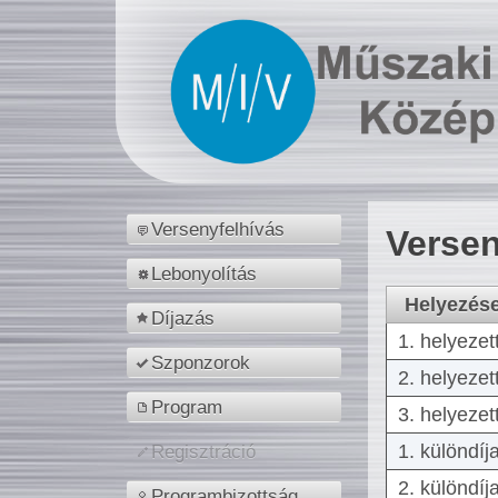
Versenyfelhívás
Versen
Lebonyolítás
Helyezés
Díjazás
1. helyezet
Szponzorok
2. helyezet
Program
3. helyezet
1. különdíj
Regisztráció
2. különdíj
Programbizottság