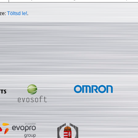
sze:
Töltsd le!
.