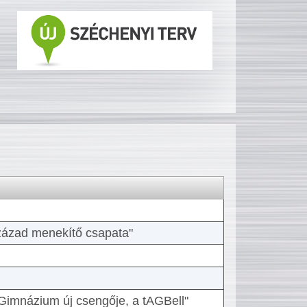
 század menekítő csapata"
Gimnázium új csengője, a tAGBell"