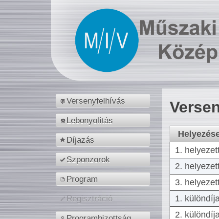
Versenyfelhívás
Versen
Lebonyolítás
Helyezés
Díjazás
1. helyezet
Szponzorok
2. helyezet
Program
3. helyezet
1. különdíj
Regisztráció
2. különdíj
Programbizottság