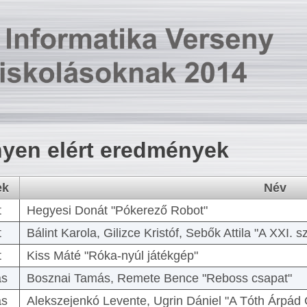
yen elért eredmények
ek
Név
t
Hegyesi Donát "Pókerező Robot"
t
Bálint Karola, Gilizce Kristóf, Sebők Attila "A XXI.
t
Kiss Máté "Róka-nyúl játékgép"
as
Bosznai Tamás, Remete Bence "Reboss csapat"
as
Alekszejenkó Levente, Ugrin Dániel "A Tóth Árpád 