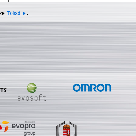
sze:
Töltsd le!
.