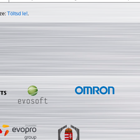
sze:
Töltsd le!
.