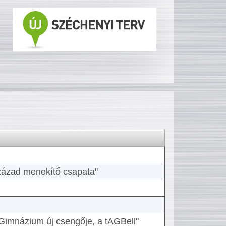
 század menekítő csapata"
Gimnázium új csengője, a tAGBell"