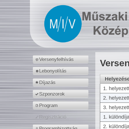
Versenyfelhívás
Versen
Lebonyolítás
Helyezés
Díjazás
1. helyezet
Szponzorok
2. helyezet
Program
3. helyezet
1. különdíj
Regisztráció
2. különdíj
Programbizottság