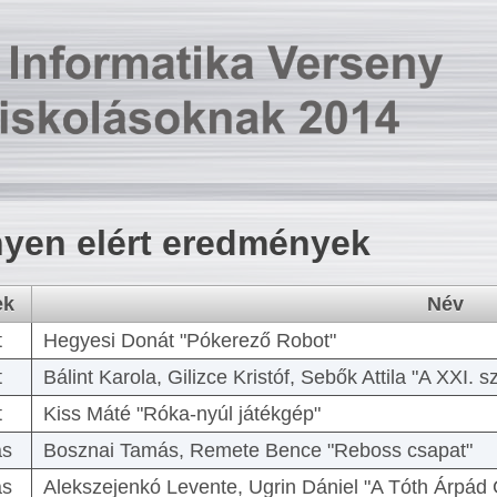
yen elért eredmények
ek
Név
t
Hegyesi Donát "Pókerező Robot"
t
Bálint Karola, Gilizce Kristóf, Sebők Attila "A XXI.
t
Kiss Máté "Róka-nyúl játékgép"
as
Bosznai Tamás, Remete Bence "Reboss csapat"
as
Alekszejenkó Levente, Ugrin Dániel "A Tóth Árpád 