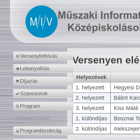
Versenyfelhívás
Versenyen el
Lebonyolítás
Helyezések
Díjazás
1. helyezett
Hegyesi D
Szponzorok
2. helyezett
Bálint Kar
Program
3. helyezett
Kiss Máté 
1. különdíjas
Bosznai T
Regisztráció
2. különdíjas
Alekszejen
Programbizottság