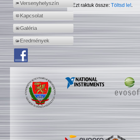
Versenyhelyszín
Ezt raktuk össze:
Töltsd le!
.
Kapcsolat
Galéria
Eredmények