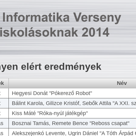
yen elért eredmények
ek
Név
t
Hegyesi Donát "Pókerező Robot"
t
Bálint Karola, Gilizce Kristóf, Sebők Attila "A XXI.
t
Kiss Máté "Róka-nyúl játékgép"
as
Bosznai Tamás, Remete Bence "Reboss csapat"
as
Alekszejenkó Levente, Ugrin Dániel "A Tóth Árpád 