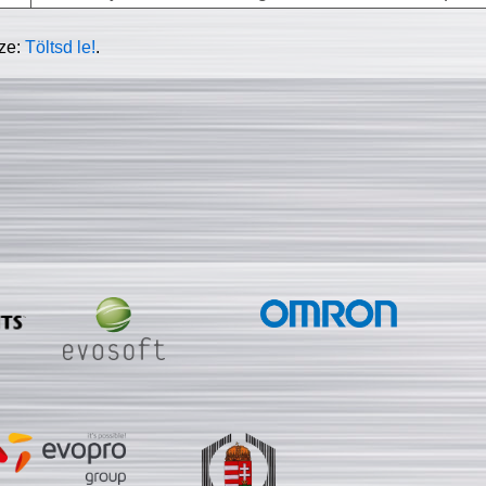
sze:
Töltsd le!
.