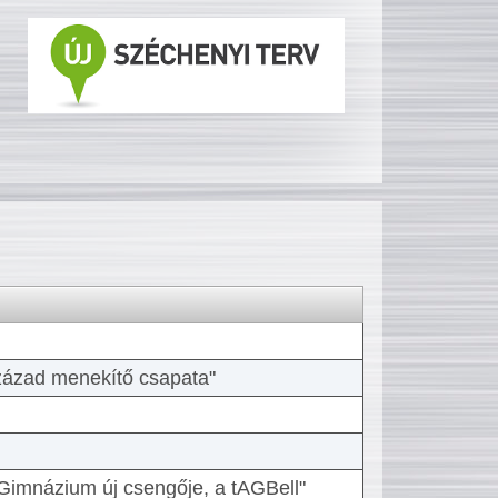
 század menekítő csapata"
Gimnázium új csengője, a tAGBell"