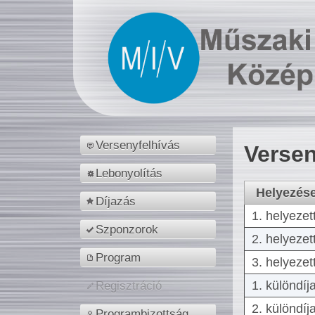
Versenyfelhívás
Versen
Lebonyolítás
Helyezés
Díjazás
1. helyezet
Szponzorok
2. helyezet
Program
3. helyezet
1. különdíj
Regisztráció
2. különdíj
Programbizottság