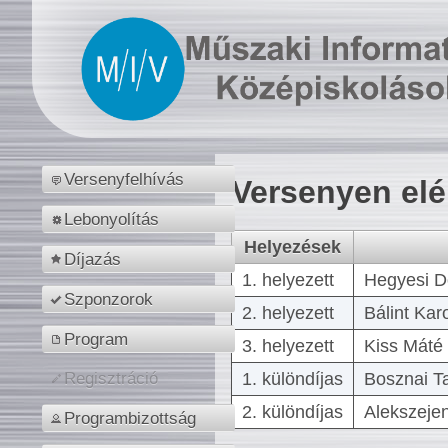
Versenyfelhívás
Versenyen el
Lebonyolítás
Helyezések
Díjazás
1. helyezett
Hegyesi D
Szponzorok
2. helyezett
Bálint Kar
Program
3. helyezett
Kiss Máté 
1. különdíjas
Bosznai T
Regisztráció
2. különdíjas
Alekszejen
Programbizottság