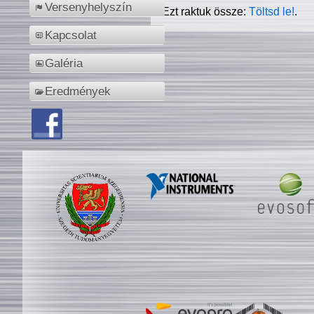
Versenyhelyszín
Ezt raktuk össze:
Töltsd le!
.
Kapcsolat
Galéria
Eredmények