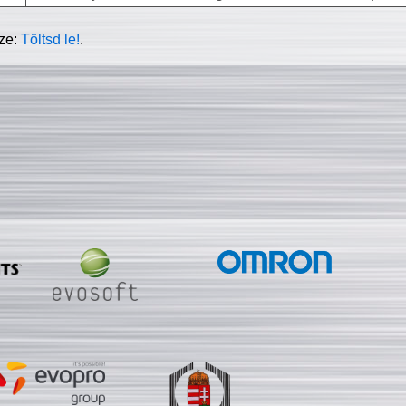
sze:
Töltsd le!
.