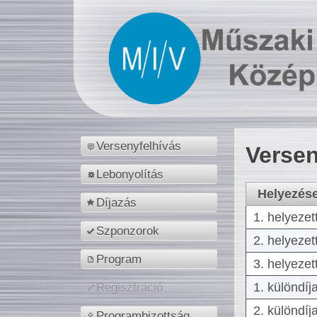
Versenyfelhívás
Versen
Lebonyolítás
Helyezés
Díjazás
1. helyezet
Szponzorok
2. helyezet
Program
3. helyezet
1. különdíj
Regisztráció
2. különdíj
Programbizottság