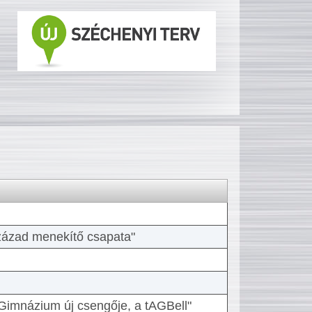
 század menekítő csapata"
Gimnázium új csengője, a tAGBell"