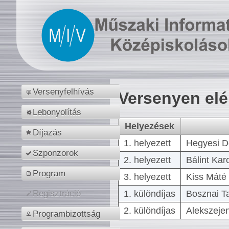
Versenyfelhívás
Versenyen el
Lebonyolítás
Helyezések
Díjazás
1. helyezett
Hegyesi D
Szponzorok
2. helyezett
Bálint Kar
Program
3. helyezett
Kiss Máté 
1. különdíjas
Bosznai T
Regisztráció
2. különdíjas
Alekszejen
Programbizottság