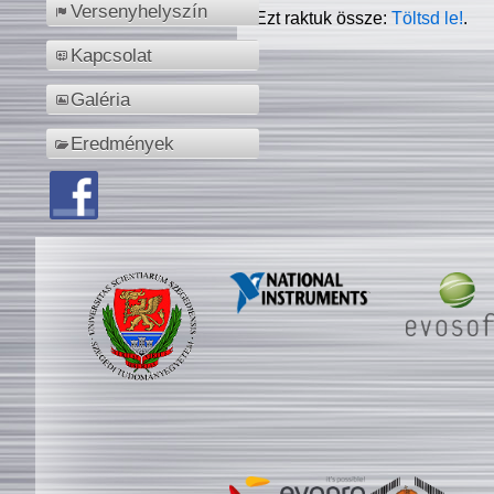
Versenyhelyszín
Ezt raktuk össze:
Töltsd le!
.
Kapcsolat
Galéria
Eredmények