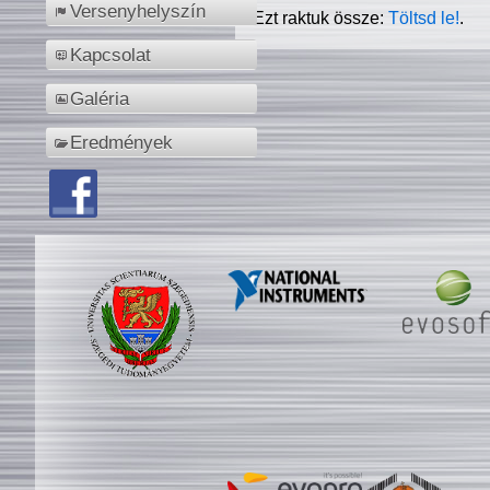
Versenyhelyszín
Ezt raktuk össze:
Töltsd le!
.
Kapcsolat
Galéria
Eredmények