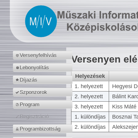
Versenyfelhívás
Versenyen el
Lebonyolítás
Helyezések
Díjazás
1. helyezett
Hegyesi D
Szponzorok
2. helyezett
Bálint Kar
Program
3. helyezett
Kiss Máté 
1. különdíjas
Bosznai T
Regisztráció
2. különdíjas
Alekszejen
Programbizottság