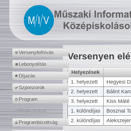
Versenyfelhívás
Versenyen el
Lebonyolítás
Helyezések
Díjazás
1. helyezett
Hegyesi D
Szponzorok
2. helyezett
Bálint Kar
Program
3. helyezett
Kiss Máté 
1. különdíjas
Bosznai T
Regisztráció
2. különdíjas
Alekszejen
Programbizottság