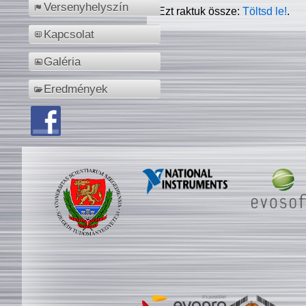
Versenyhelyszín
Ezt raktuk össze:
Töltsd le!
.
Kapcsolat
Galéria
Eredmények