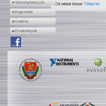
Versenyhelyszín
Ezt raktuk össze:
Töltsd le!
.
Kapcsolat
Galéria
Eredmények