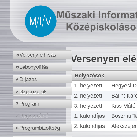
Versenyfelhívás
Versenyen el
Lebonyolítás
Helyezések
Díjazás
1. helyezett
Hegyesi D
Szponzorok
2. helyezett
Bálint Kar
Program
3. helyezett
Kiss Máté 
1. különdíjas
Bosznai T
Regisztráció
2. különdíjas
Alekszejen
Programbizottság