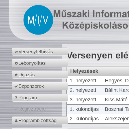
Versenyfelhívás
Versenyen el
Lebonyolítás
Helyezések
Díjazás
1. helyezett
Hegyesi D
Szponzorok
2. helyezett
Bálint Kar
Program
3. helyezett
Kiss Máté 
1. különdíjas
Bosznai T
Regisztráció
2. különdíjas
Alekszejen
Programbizottság