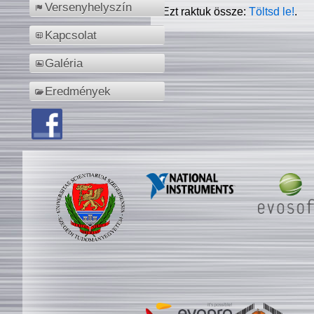
Versenyhelyszín
Ezt raktuk össze:
Töltsd le!
.
Kapcsolat
Galéria
Eredmények