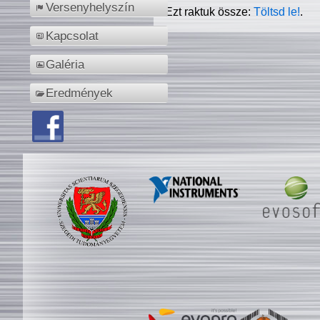
Versenyhelyszín
Ezt raktuk össze:
Töltsd le!
.
Kapcsolat
Galéria
Eredmények