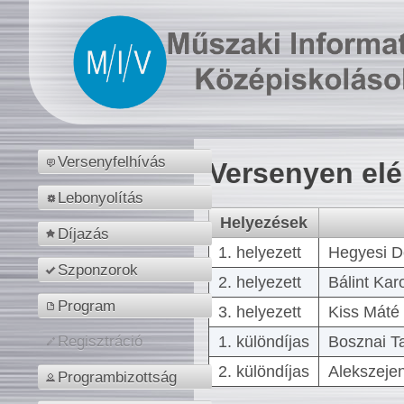
Versenyfelhívás
Versenyen el
Lebonyolítás
Helyezések
Díjazás
1. helyezett
Hegyesi D
Szponzorok
2. helyezett
Bálint Kar
Program
3. helyezett
Kiss Máté 
1. különdíjas
Bosznai T
Regisztráció
2. különdíjas
Alekszejen
Programbizottság