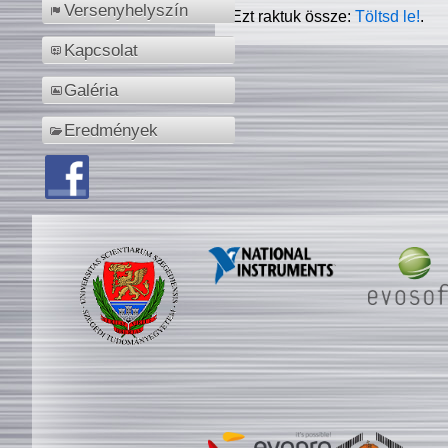
Versenyhelyszín
Ezt raktuk össze:
Töltsd le!
.
Kapcsolat
Galéria
Eredmények