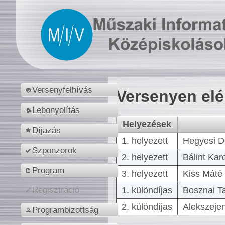
Versenyfelhívás
Versenyen el
Lebonyolítás
Helyezések
Díjazás
1. helyezett
Hegyesi D
Szponzorok
2. helyezett
Bálint Kar
Program
3. helyezett
Kiss Máté 
1. különdíjas
Bosznai T
Regisztráció
2. különdíjas
Alekszejen
Programbizottság