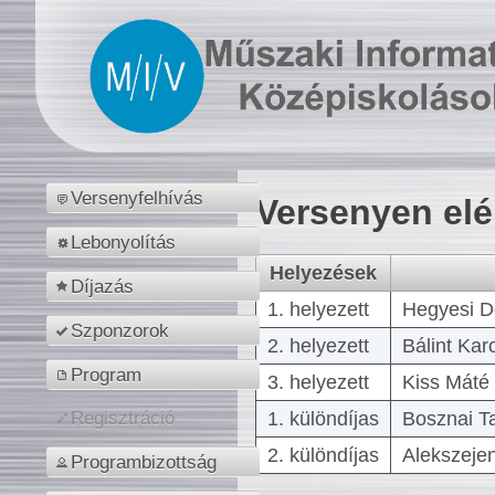
Versenyfelhívás
Versenyen el
Lebonyolítás
Helyezések
Díjazás
1. helyezett
Hegyesi D
Szponzorok
2. helyezett
Bálint Kar
Program
3. helyezett
Kiss Máté 
1. különdíjas
Bosznai T
Regisztráció
2. különdíjas
Alekszejen
Programbizottság