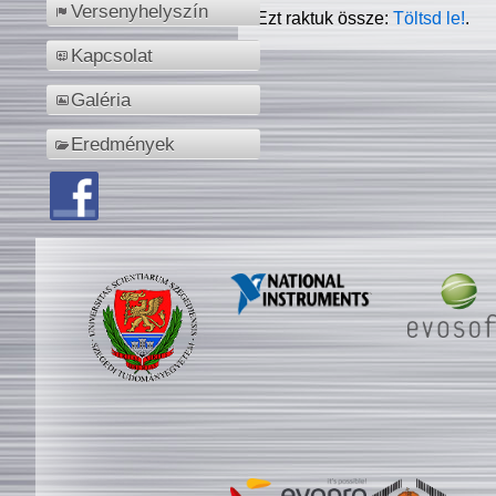
Versenyhelyszín
Ezt raktuk össze:
Töltsd le!
.
Kapcsolat
Galéria
Eredmények