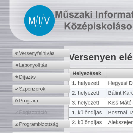
Versenyfelhívás
Versenyen el
Lebonyolítás
Helyezések
Díjazás
1. helyezett
Hegyesi D
Szponzorok
2. helyezett
Bálint Kar
Program
3. helyezett
Kiss Máté 
1. különdíjas
Bosznai T
Regisztráció
2. különdíjas
Alekszejen
Programbizottság