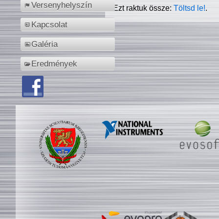
Versenyhelyszín
Ezt raktuk össze:
Töltsd le!
.
Kapcsolat
Galéria
Eredmények