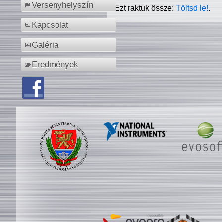
Versenyhelyszín
Ezt raktuk össze:
Töltsd le!
.
Kapcsolat
Galéria
Eredmények