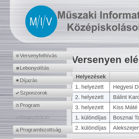
Versenyfelhívás
Versenyen el
Lebonyolítás
Helyezések
Díjazás
1. helyezett
Hegyesi D
Szponzorok
2. helyezett
Bálint Kar
Program
3. helyezett
Kiss Máté 
1. különdíjas
Bosznai T
Regisztráció
2. különdíjas
Alekszejen
Programbizottság