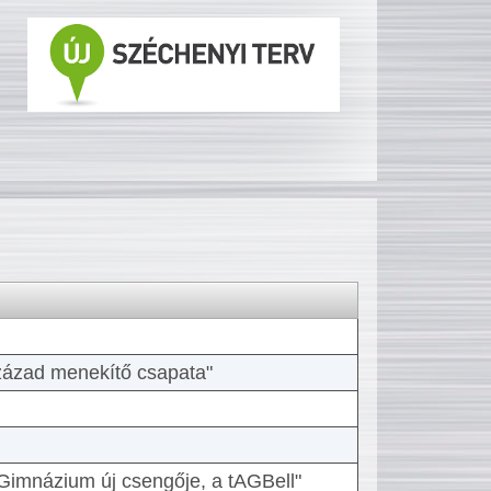
 század menekítő csapata"
Gimnázium új csengője, a tAGBell"