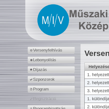
Versenyfelhívás
Versen
Lebonyolítás
Helyezés
Díjazás
1. helyezet
Szponzorok
2. helyezet
Program
3. helyezet
1. különdíj
Regisztráció
2. különdíj
Programbizottság