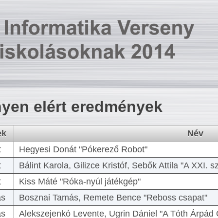
yen elért eredmények
ek
Név
t
Hegyesi Donát "Pókerező Robot"
t
Bálint Karola, Gilizce Kristóf, Sebők Attila "A XXI.
t
Kiss Máté "Róka-nyúl játékgép"
as
Bosznai Tamás, Remete Bence "Reboss csapat"
as
Alekszejenkó Levente, Ugrin Dániel "A Tóth Árpád 