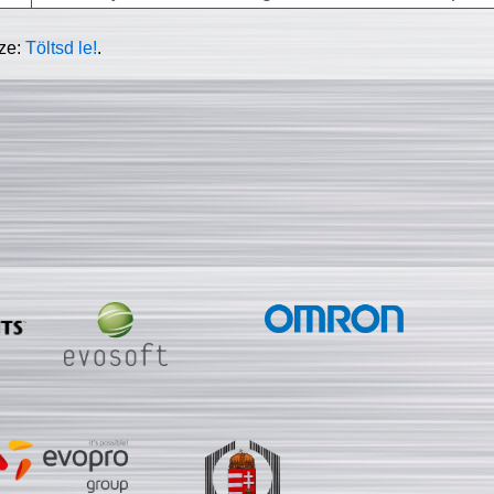
sze:
Töltsd le!
.