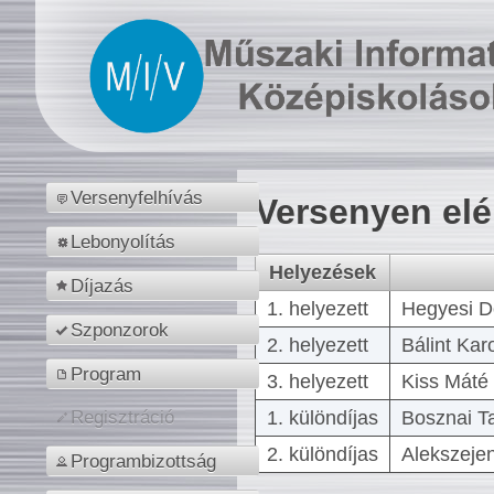
Versenyfelhívás
Versenyen el
Lebonyolítás
Helyezések
Díjazás
1. helyezett
Hegyesi D
Szponzorok
2. helyezett
Bálint Kar
Program
3. helyezett
Kiss Máté 
1. különdíjas
Bosznai T
Regisztráció
2. különdíjas
Alekszejen
Programbizottság