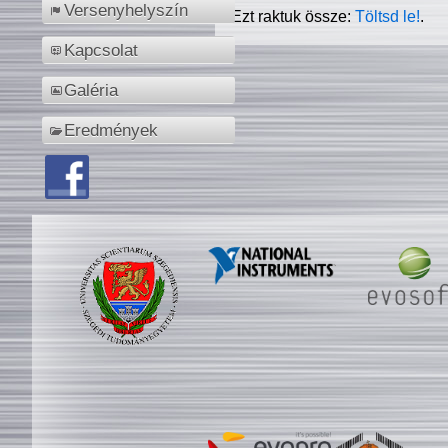
Versenyhelyszín
Ezt raktuk össze:
Töltsd le!
.
Kapcsolat
Galéria
Eredmények