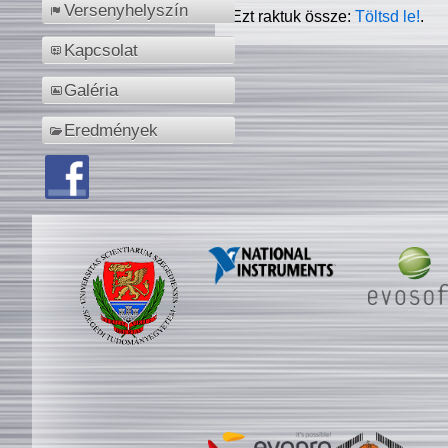
Versenyhelyszín
Ezt raktuk össze:
Töltsd le!
.
Kapcsolat
Galéria
Eredmények