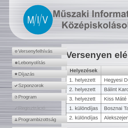
Versenyfelhívás
Versenyen el
Lebonyolítás
Helyezések
Díjazás
1. helyezett
Hegyesi D
Szponzorok
2. helyezett
Bálint Kar
Program
3. helyezett
Kiss Máté 
1. különdíjas
Bosznai T
Regisztráció
2. különdíjas
Alekszejen
Programbizottság