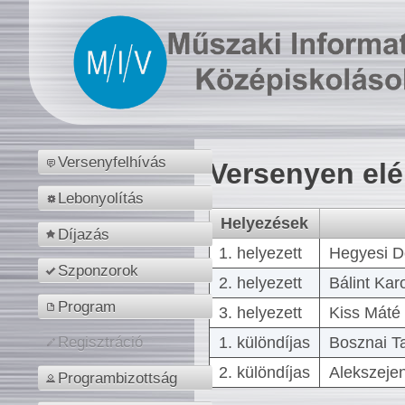
Versenyfelhívás
Versenyen el
Lebonyolítás
Helyezések
Díjazás
1. helyezett
Hegyesi D
Szponzorok
2. helyezett
Bálint Kar
Program
3. helyezett
Kiss Máté 
1. különdíjas
Bosznai T
Regisztráció
2. különdíjas
Alekszejen
Programbizottság