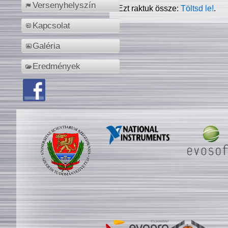
Versenyhelyszín
Ezt raktuk össze:
Töltsd le!
.
Kapcsolat
Galéria
Eredmények