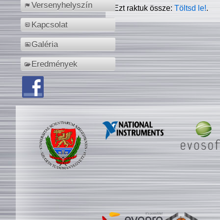
Versenyhelyszín
Ezt raktuk össze:
Töltsd le!
.
Kapcsolat
Galéria
Eredmények