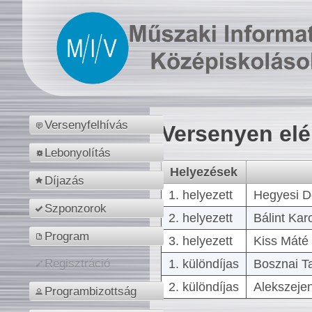
Versenyfelhívás
Versenyen el
Lebonyolítás
Helyezések
Díjazás
1. helyezett
Hegyesi D
Szponzorok
2. helyezett
Bálint Kar
Program
3. helyezett
Kiss Máté 
1. különdíjas
Bosznai T
Regisztráció
2. különdíjas
Alekszejen
Programbizottság