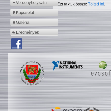
Versenyhelyszín
Ezt raktuk össze:
Töltsd le!
.
Kapcsolat
Galéria
Eredmények