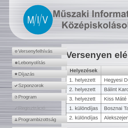
Versenyfelhívás
Versenyen el
Lebonyolítás
Helyezések
Díjazás
1. helyezett
Hegyesi D
Szponzorok
2. helyezett
Bálint Kar
Program
3. helyezett
Kiss Máté 
1. különdíjas
Bosznai T
Regisztráció
2. különdíjas
Alekszejen
Programbizottság