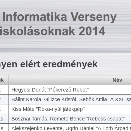
yen elért eredmények
ek
Név
t
Hegyesi Donát "Pókerező Robot"
t
Bálint Karola, Gilizce Kristóf, Sebők Attila "A XXI.
t
Kiss Máté "Róka-nyúl játékgép"
as
Bosznai Tamás, Remete Bence "Reboss csapat"
as
Alekszejenkó Levente, Ugrin Dániel "A Tóth Árpád 