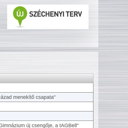
 század menekítő csapata"
Gimnázium új csengője, a tAGBell"