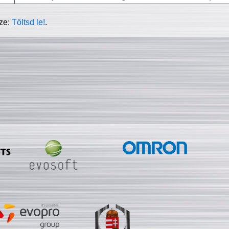
sze:
Töltsd le!
.