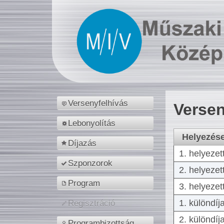
Versenyfelhívás
Versen
Lebonyolítás
Helyezés
Díjazás
1. helyezet
Szponzorok
2. helyezet
Program
3. helyezet
1. különdíj
Regisztráció
2. különdíj
Programbizottság