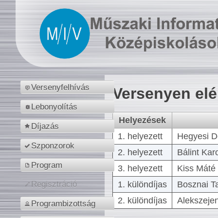
Versenyfelhívás
Versenyen el
Lebonyolítás
Helyezések
Díjazás
1. helyezett
Hegyesi D
Szponzorok
2. helyezett
Bálint Kar
Program
3. helyezett
Kiss Máté 
1. különdíjas
Bosznai T
Regisztráció
2. különdíjas
Alekszejen
Programbizottság