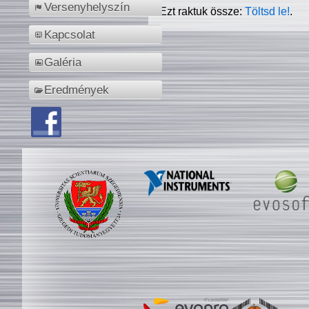
Versenyhelyszín
Ezt raktuk össze:
Töltsd le!
.
Kapcsolat
Galéria
Eredmények