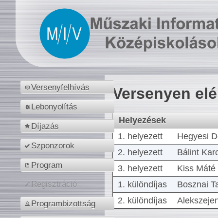
Versenyfelhívás
Versenyen el
Lebonyolítás
Helyezések
Díjazás
1. helyezett
Hegyesi D
Szponzorok
2. helyezett
Bálint Kar
Program
3. helyezett
Kiss Máté 
1. különdíjas
Bosznai T
Regisztráció
2. különdíjas
Alekszejen
Programbizottság