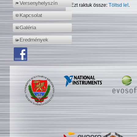
Versenyhelyszín
Ezt raktuk össze:
Töltsd le!
.
Kapcsolat
Galéria
Eredmények