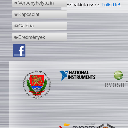
Versenyhelyszín
Ezt raktuk össze:
Töltsd le!
.
Kapcsolat
Galéria
Eredmények