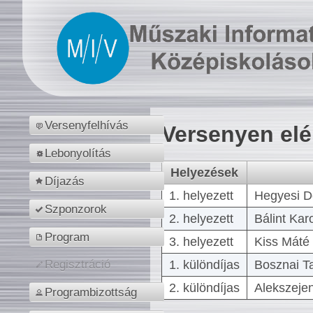
Versenyfelhívás
Versenyen el
Lebonyolítás
Helyezések
Díjazás
1. helyezett
Hegyesi D
Szponzorok
2. helyezett
Bálint Kar
Program
3. helyezett
Kiss Máté 
1. különdíjas
Bosznai T
Regisztráció
2. különdíjas
Alekszejen
Programbizottság