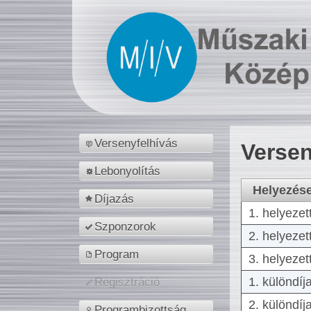
Versenyfelhívás
Versen
Lebonyolítás
Helyezés
Díjazás
1. helyezet
Szponzorok
2. helyezet
Program
3. helyezet
1. különdíj
Regisztráció
2. különdíj
Programbizottság