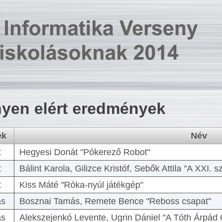
yen elért eredmények
ek
Név
t
Hegyesi Donát "Pókerező Robot"
t
Bálint Karola, Gilizce Kristóf, Sebők Attila "A XXI.
t
Kiss Máté "Róka-nyúl játékgép"
as
Bosznai Tamás, Remete Bence "Reboss csapat"
as
Alekszejenkó Levente, Ugrin Dániel "A Tóth Árpád 