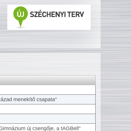
 század menekítő csapata"
Gimnázium új csengője, a tAGBell"