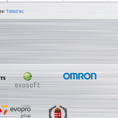
sze:
Töltsd le!
.