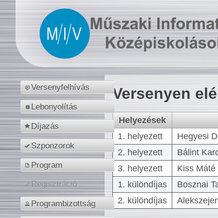
Versenyfelhívás
Versenyen el
Lebonyolítás
Helyezések
Díjazás
1. helyezett
Hegyesi D
Szponzorok
2. helyezett
Bálint Kar
Program
3. helyezett
Kiss Máté 
1. különdíjas
Bosznai T
Regisztráció
2. különdíjas
Alekszejen
Programbizottság