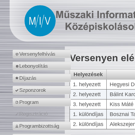
Versenyfelhívás
Versenyen el
Lebonyolítás
Helyezések
Díjazás
1. helyezett
Hegyesi D
Szponzorok
2. helyezett
Bálint Kar
Program
3. helyezett
Kiss Máté 
1. különdíjas
Bosznai T
Regisztráció
2. különdíjas
Alekszejen
Programbizottság