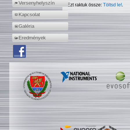
Versenyhelyszín
Ezt raktuk össze:
Töltsd le!
.
Kapcsolat
Galéria
Eredmények