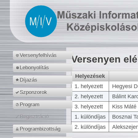
Versenyfelhívás
Versenyen el
Lebonyolítás
Helyezések
Díjazás
1. helyezett
Hegyesi D
Szponzorok
2. helyezett
Bálint Kar
Program
3. helyezett
Kiss Máté 
1. különdíjas
Bosznai T
Regisztráció
2. különdíjas
Alekszejen
Programbizottság