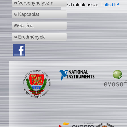
Versenyhelyszín
Ezt raktuk össze:
Töltsd le!
.
Kapcsolat
Galéria
Eredmények