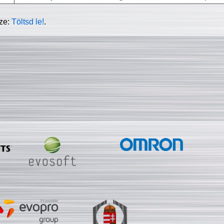
sze:
Töltsd le!
.