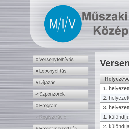
Versenyfelhívás
Versen
Lebonyolítás
Helyezés
Díjazás
1. helyezet
Szponzorok
2. helyezet
Program
3. helyezet
1. különdíj
Regisztráció
2. különdíj
Programbizottság