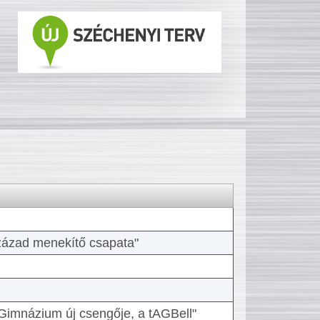
 század menekítő csapata"
Gimnázium új csengője, a tAGBell"