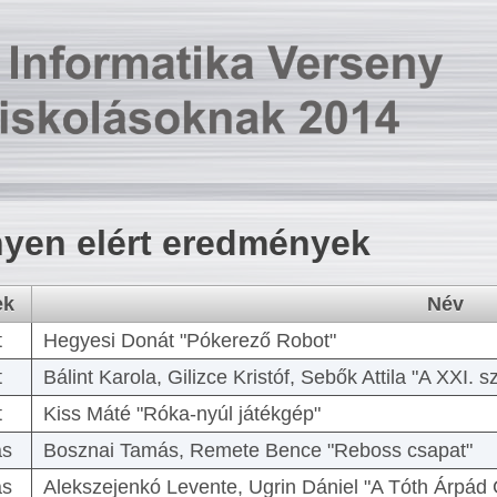
yen elért eredmények
ek
Név
t
Hegyesi Donát "Pókerező Robot"
t
Bálint Karola, Gilizce Kristóf, Sebők Attila "A XXI.
t
Kiss Máté "Róka-nyúl játékgép"
as
Bosznai Tamás, Remete Bence "Reboss csapat"
as
Alekszejenkó Levente, Ugrin Dániel "A Tóth Árpád 