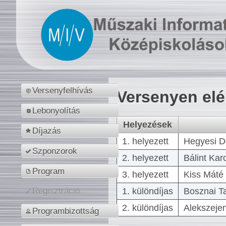
Versenyfelhívás
Versenyen el
Lebonyolítás
Helyezések
Díjazás
1. helyezett
Hegyesi D
Szponzorok
2. helyezett
Bálint Kar
Program
3. helyezett
Kiss Máté 
1. különdíjas
Bosznai T
Regisztráció
2. különdíjas
Alekszejen
Programbizottság