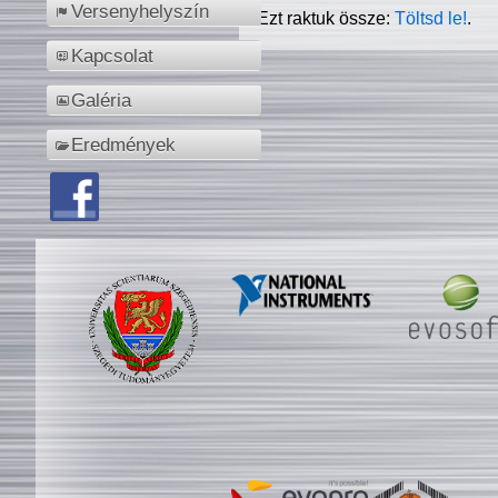
Versenyhelyszín
Ezt raktuk össze:
Töltsd le!
.
Kapcsolat
Galéria
Eredmények