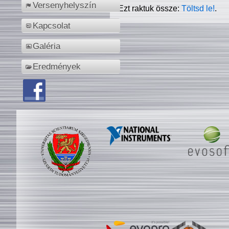
Versenyhelyszín
Ezt raktuk össze:
Töltsd le!
.
Kapcsolat
Galéria
Eredmények