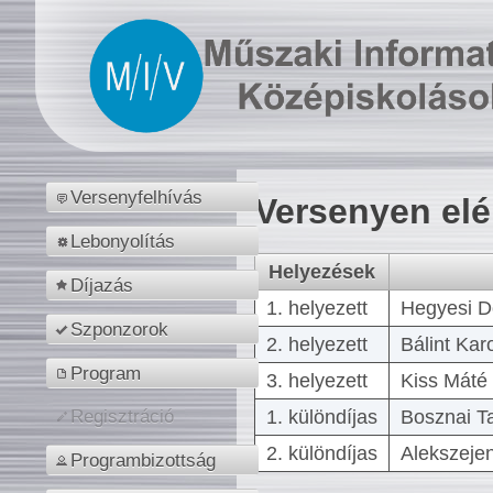
Versenyfelhívás
Versenyen el
Lebonyolítás
Helyezések
Díjazás
1. helyezett
Hegyesi D
Szponzorok
2. helyezett
Bálint Kar
Program
3. helyezett
Kiss Máté 
1. különdíjas
Bosznai T
Regisztráció
2. különdíjas
Alekszejen
Programbizottság