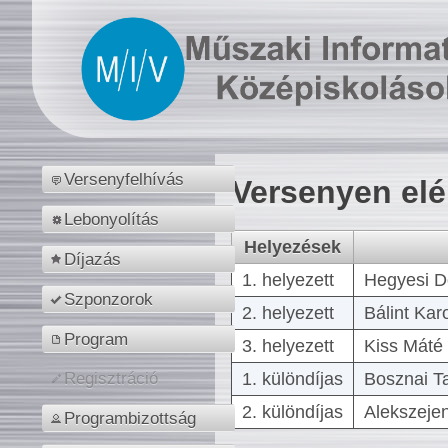
Versenyfelhívás
Versenyen el
Lebonyolítás
Helyezések
Díjazás
1. helyezett
Hegyesi D
Szponzorok
2. helyezett
Bálint Kar
Program
3. helyezett
Kiss Máté 
1. különdíjas
Bosznai T
Regisztráció
2. különdíjas
Alekszejen
Programbizottság