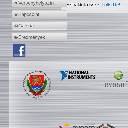
Versenyhelyszín
Ezt raktuk össze:
Töltsd le!
.
Kapcsolat
Galéria
Eredmények