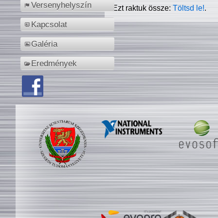
Versenyhelyszín
Ezt raktuk össze:
Töltsd le!
.
Kapcsolat
Galéria
Eredmények