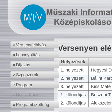
Versenyfelhívás
Versenyen el
Lebonyolítás
Helyezések
Díjazás
1. helyezett
Hegyesi D
Szponzorok
2. helyezett
Bálint Kar
Program
3. helyezett
Kiss Máté 
1. különdíjas
Bosznai T
Regisztráció
2. különdíjas
Alekszejen
Programbizottság