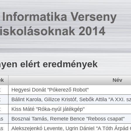
yen elért eredmények
ek
Név
t
Hegyesi Donát "Pókerező Robot"
t
Bálint Karola, Gilizce Kristóf, Sebők Attila "A XXI.
t
Kiss Máté "Róka-nyúl játékgép"
as
Bosznai Tamás, Remete Bence "Reboss csapat"
as
Alekszejenkó Levente, Ugrin Dániel "A Tóth Árpád 