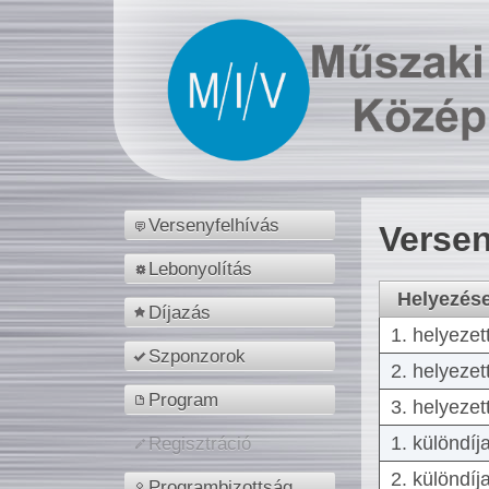
Versenyfelhívás
Versen
Lebonyolítás
Helyezés
Díjazás
1. helyezet
Szponzorok
2. helyezet
Program
3. helyezet
1. különdíj
Regisztráció
2. különdíj
Programbizottság