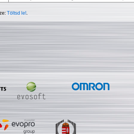
sze:
Töltsd le!
.