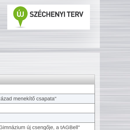
 század menekítő csapata"
Gimnázium új csengője, a tAGBell"