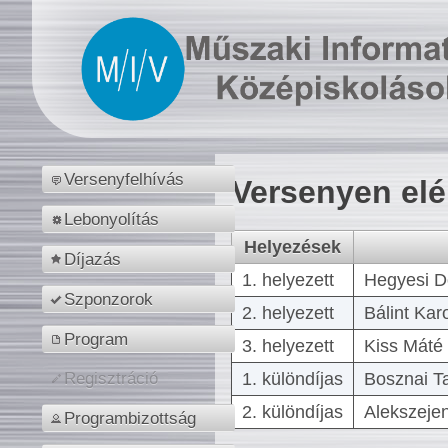
Versenyfelhívás
Versenyen el
Lebonyolítás
Helyezések
Díjazás
1. helyezett
Hegyesi D
Szponzorok
2. helyezett
Bálint Kar
Program
3. helyezett
Kiss Máté 
1. különdíjas
Bosznai T
Regisztráció
2. különdíjas
Alekszejen
Programbizottság