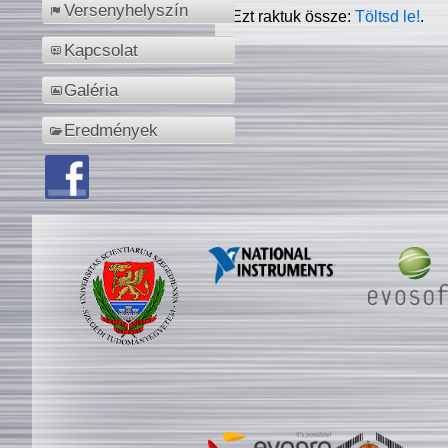
Versenyhelyszín
Ezt raktuk össze:
Töltsd le!
.
Kapcsolat
Galéria
Eredmények