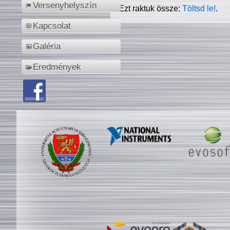
Versenyhelyszín
Ezt raktuk össze:
Töltsd le!
.
Kapcsolat
Galéria
Eredmények