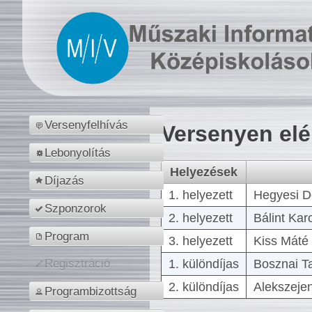
Versenyfelhívás
Versenyen el
Lebonyolítás
Helyezések
Díjazás
1. helyezett
Hegyesi D
Szponzorok
2. helyezett
Bálint Kar
Program
3. helyezett
Kiss Máté 
1. különdíjas
Bosznai T
Regisztráció
2. különdíjas
Alekszejen
Programbizottság