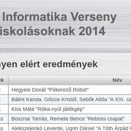
yen elért eredmények
ek
Név
t
Hegyesi Donát "Pókerező Robot"
t
Bálint Karola, Gilizce Kristóf, Sebők Attila "A XXI.
t
Kiss Máté "Róka-nyúl játékgép"
as
Bosznai Tamás, Remete Bence "Reboss csapat"
as
Alekszejenkó Levente, Ugrin Dániel "A Tóth Árpád 