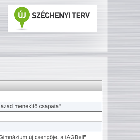
 század menekítő csapata"
Gimnázium új csengője, a tAGBell"