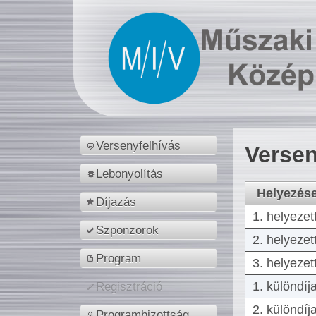
Versenyfelhívás
Versen
Lebonyolítás
Helyezés
Díjazás
1. helyezet
Szponzorok
2. helyezet
Program
3. helyezet
1. különdíj
Regisztráció
2. különdíj
Programbizottság