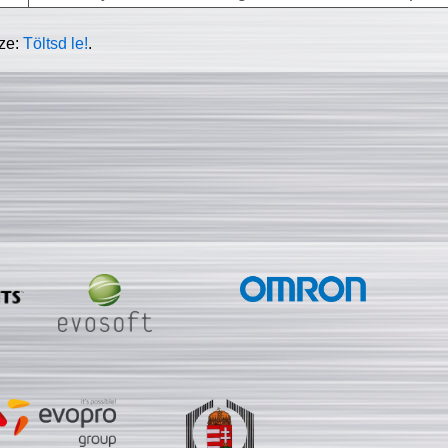
sze:
Töltsd le!
.