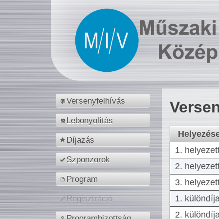
Versenyfelhívás
Versen
Lebonyolítás
Helyezés
Díjazás
1. helyezet
Szponzorok
2. helyezet
Program
3. helyezet
1. különdíj
Regisztráció
2. különdíj
Programbizottság