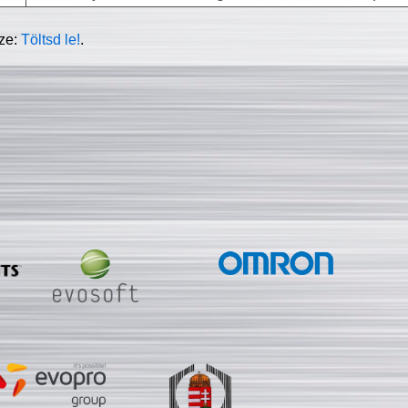
sze:
Töltsd le!
.