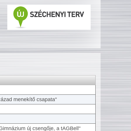
 század menekítő csapata"
Gimnázium új csengője, a tAGBell"