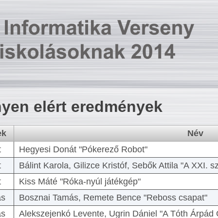
yen elért eredmények
ek
Név
t
Hegyesi Donát "Pókerező Robot"
t
Bálint Karola, Gilizce Kristóf, Sebők Attila "A XXI.
t
Kiss Máté "Róka-nyúl játékgép"
as
Bosznai Tamás, Remete Bence "Reboss csapat"
as
Alekszejenkó Levente, Ugrin Dániel "A Tóth Árpád 