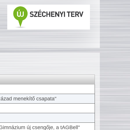
 század menekítő csapata"
Gimnázium új csengője, a tAGBell"