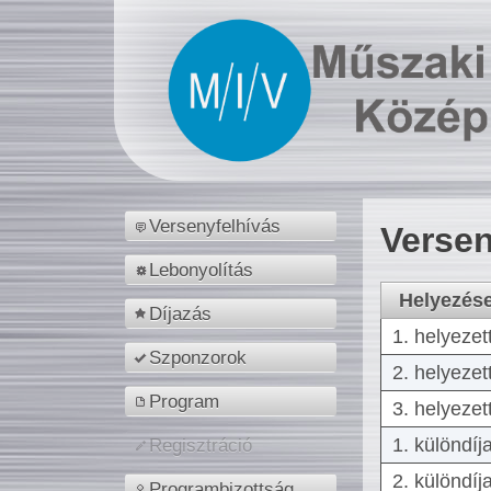
Versenyfelhívás
Versen
Lebonyolítás
Helyezés
Díjazás
1. helyezet
Szponzorok
2. helyezet
Program
3. helyezet
1. különdíj
Regisztráció
2. különdíj
Programbizottság