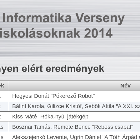
yen elért eredmények
ek
Név
t
Hegyesi Donát "Pókerező Robot"
t
Bálint Karola, Gilizce Kristóf, Sebők Attila "A XXI.
t
Kiss Máté "Róka-nyúl játékgép"
as
Bosznai Tamás, Remete Bence "Reboss csapat"
as
Alekszejenkó Levente, Ugrin Dániel "A Tóth Árpád 