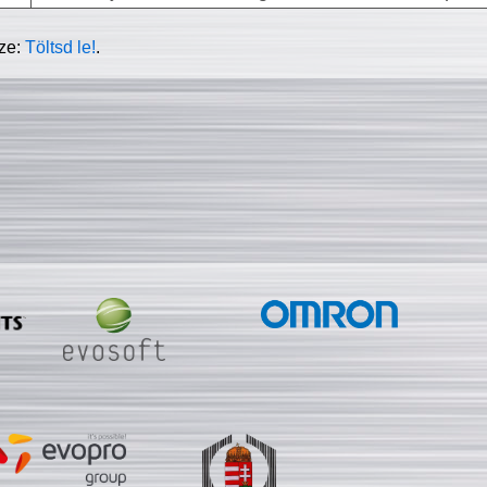
sze:
Töltsd le!
.